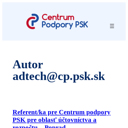
Prejsť
na
obsah
Autor
adtech@cp.psk.sk
Referent/ka pre Centrum podpory
PSK pre oblasť účtovníctva a
rozpočtu – Poprad