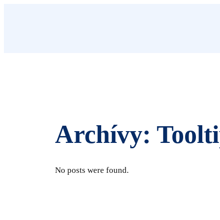
Prejsť
na
obsah
Archívy:
Toolt
No posts were found.