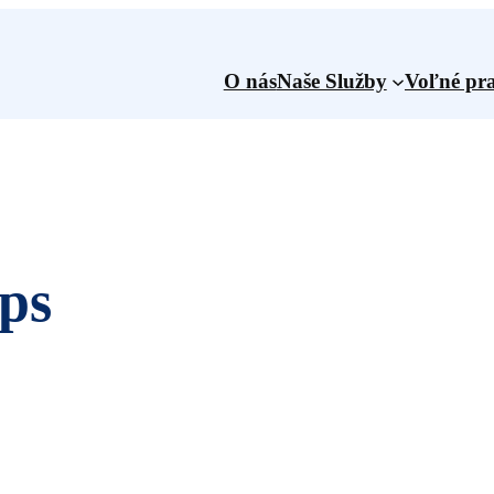
O nás
Naše Služby
Voľné pra
ips